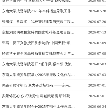
临危不惧勇担当 立德树人守平安 我校智能建造与交通工程学院辅导员陆凡华老师获南京市见义勇为基金会专项奖励
2026-08-01
东南大学成贤学院2026年本科招生录取工作圆满落幕
2026-07-28
登省媒、拿双奖！我校智能建造与交通工程学院学子征战第十九届全国大学生结构设计竞赛江苏分区赛再创佳绩
2026-07-20
我校刘须明教授主持的国家社科基金项目圆满结题
2026-07-13
重磅！郭正兴教授团队参与的“中国天眼”项目获 2025年国家科技进步奖一等奖
2026-07-09
经管学子在全国高校商业精英挑战赛会计与商业管理案例竞赛中荣获佳绩
2026-07-08
东南大学成贤学院召开 “砺作风 强本领 优流程 提质效” 专项行动大会
2026-07-03
东南大学成贤学院举办2025年廉政文化作品征集活动总结表彰座谈会
2026-07-03
先锋引领守初心 聚力奋进新征程 ——东南大学成贤学院举行庆祝中国共产党成立105周年主题党日活动
2026-07-01
实景铸初心 仪式强党性 科创赋动能 研讨凝共识 实践担使命 ——机关教学党支部联合江苏华宁在校内基地开展沉浸式主题党日活动
2026-07-01
东南大学成贤学院召开2025年招生工作总结暨2026年招生宣传动员大会
2026-06-24