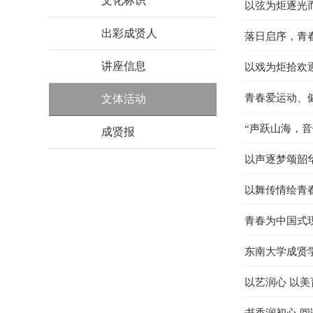
文化标识
以弦为炬逐光
出彩成贤人
落日启序，青春
讲座信息
以戏为炬拾欢
青春爱运动、健
文体活动
“声跃山海，音
成贤报
以声逐梦颂韶华
以舞传情绘青春
青春为中国式现
东南大学成贤学
以艺润心 以