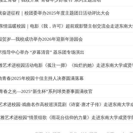
阅读正青春｜我校开展“青春年少好读书”系列主题活动
就奋进征程｜校团委举办2025年度主题团日活动评比大会
 亲情温暖校园｜电影《我，许可》超前观影暨主创交流会走进东南大
贺岁—我校成功举办2026年迎新年游园会
指导中心举办 “岁暮清音” 器乐团专场演出
省高雅艺术进校园活动电影《孤注一掷》《灿烂的她》走进东南大学成贤
青春|2025年校园十佳主持人决赛圆满落幕
青春之光—2025“新生杯”系列球类赛事圆满收官
雅艺术进校园·戏曲名作高校巡演昆剧《诗宴·唐才子传》走进东南大学
“高雅艺术进校园”情景组歌《雨花台信仰的力量》走进东南大学成贤学