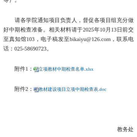
请各学院通知项目负责人，督促各项目组充分做
好中期检查准备。相关材料请于
2025
年
10
月
13
日前交
至真知馆
103
，电子稿发至
bikaiyu@126.com
，联系电
话：
025-58690723
。
附件1：
立项教材中期检查名单.xlsx
附件2：
教材建设项目立项中期检查表.doc
教务处