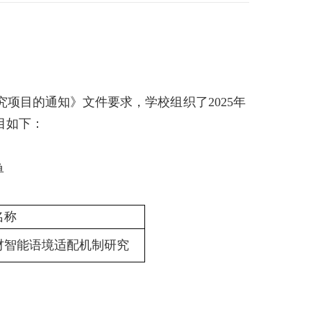
究项目的通知》文件
要求
，学校组织了
2025
年
目如下：
单
名称
材智能语境适配机制研究