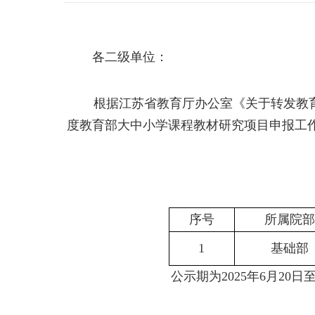
各
二级
单位：
根据
江苏省教育厅办公室
《关于转发教
度教育部大中小学课程教材研究项目申报工
序号
所属院部
1
基础部
公示期为
2025
年
6
月
20
日