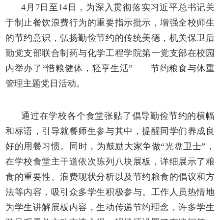
4月7日
至
14日，
为深入贯彻落实习近平总书记关
于制止餐饮浪费行为的重要指示批示，增强全校师生
的节约意识，弘扬勤俭节约的传统美德，机关保卫后
勤党支部联合制药与化学工程学院第一党支部
在校园
内举办了
“惜粮健体，轻享生活”——节约粮食与体重
管理主题党日活动。
通过在学校各个食堂张贴了倡导勤俭节约的横幅
和标语，引导就餐师生参与其中，提
醒同学们养成良
好的用餐习惯。
同时，为鼓励大家争做
“光盘卫士”，
在学校食堂主干道依次陈列
八块
展板，详细展示了粮
食的重要性、浪费现状分析以及节约粮食的倡议和方
法等内容，吸引众多学生积极参与。工作人员热情地
为学生讲解展板内容，
生动传递节约理念，许多学生