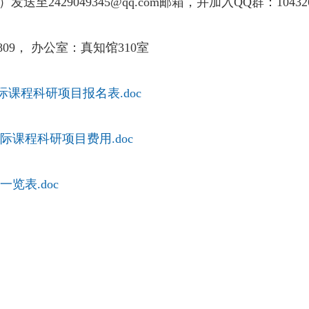
）发送至
2429049345
@qq.com
邮箱
，
并加入
QQ
群：
10432
809
， 办公室：真知馆
310
室
际课程科研项目报名表.doc
际课程科研项目费用.doc
览表.doc