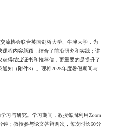
际交流协会联合英国剑桥大学、牛津大学，为
映课程内容新颖，结合了前沿研究和实践；讲
仅获得结业证书和推荐信，更重要的是提升了
录通知（附件
3
）。现将
2025
年度
暑假
期间
与
的学习与研究。学习期间，教授每周利用
Zoom
分钟；教授参与论文答辩两次，每次时长
60
分