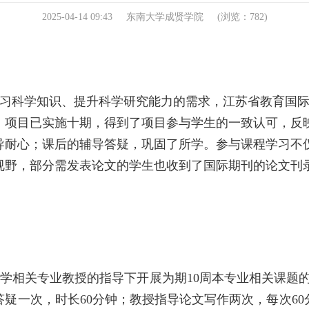
2025-04-14 09:43
东南大学成贤学院
(浏览：
782
)
习科学知识、提升科
学研究能力的需求，江苏省教育国
。项目已实施
十
期，得到了项目参与学生的一致认可
，
反
导耐心；课后的辅导答疑，巩固了所学。参与课程学习不
视野，部分需发表论文的学生也收到了国际期刊的论文刊
：
学相关专业教授的指导下开展为期
10
周本专业相关课题
答疑一次，时长
60
分钟；教授指导论文写作两次，每次
60