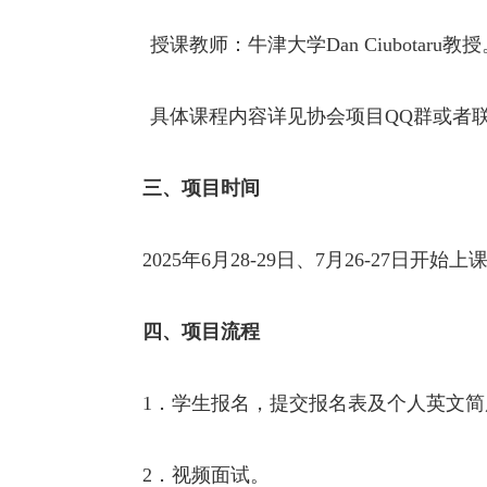
授课教师：牛津大学
Dan
Ciubotaru
教授
具体课程内容详见
协会
项目
QQ
群或者
三、项目时间
2025年
6
月
2
8-29
日、
7
月
26
-27
日开始上
四、
项目流程
1
．学生报名，提交报名表及个人英文简
2
．视频面试。