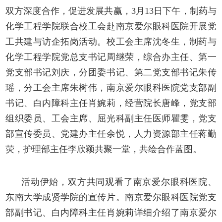
双方深度合作，促进发展共赢，
3月13
日
下午，
制药与
化学工程学院联合校工会赴南京爱尔眼科医院开展党
工共建与访企拓岗活动。校工会主席沈冬生
，
制药
与
化学工程
学院党总支书记周继荣
，
综合办主任、第一
党支部书记刘庆，分团委书记、第二党支部书记朱传
瑶，分工会主席朱树伟
，
南京爱尔眼科医院党支部副
书记、白内障科主任肖婉莉，经营院长唐峰，党支部
组织委员、工会主席、屈光科副主任医师瞿雯，党支
部宣传委员、党建办主任余悦
，
人力资源部主任蒋勤
荧，护理部主任李欣颖共聚一堂，共绘合作蓝图。
活动伊始，双方共同观看了南京爱尔眼科医院
、
东南大学成贤学院的宣传片。南京爱尔眼科医院党支
部副书记、白内障科主任肖婉莉详细介绍了南京爱尔