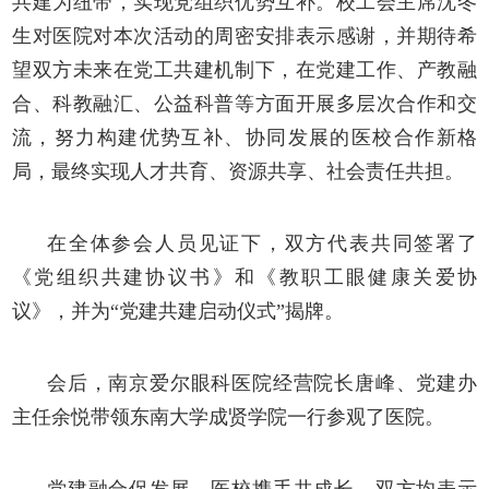
共建为纽带，实现党组织优势互补。校工会主席沈冬
生对医院对本次活动的周密安排表示感谢，并期待希
望双方未来在党工共建机制下，在党建工作、产教融
合、科教融汇、公益科普等方面开展多层次合作和交
流，努力构建优势互补、协同发展的医校合作新格
局，最终实现人才共育、资源共享、社会责任共担。
在全体参会人员见证下，双方
代表共同
签署
了
《
党组织
共建协议
书
》
和
《
教职工眼健康关爱协
议
》，并为
“
党建共建启动仪式
”揭牌。
会后，
南京爱尔眼科医院经营院长唐峰、党建办
主任余悦带领东南大学成贤学院
一行参观了
医院
。
党建融合促发展，医校携手共成长。双方均表示