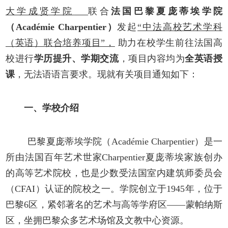
大学成贤学院
联合
法国巴黎夏庞蒂埃学院
（
Académie Charpentier）
发起
“中法高校艺术学科
（英语）联合培养项目”，
助力在校学生前往法国高
校进行
学历
提升
、学期交流
，项目内
容
均为
全英语授
课
，无法语语言要求。现就有关项目通知如下：
一、
学校介绍
巴黎夏庞蒂埃学院（
Académie Charpentier）是一
所由
法国
百年艺术世家
C
harpentier
夏庞蒂埃家族创办
的高等艺术院校，也是少数受法国室内建筑师委员会
（
CFAI）认证的院校之一。学院创立于1945年，位于
巴黎6区，紧邻著名的艺术与高等学府区——蒙帕纳斯
区，坐拥巴黎众多
艺术场馆及文教中心
资源。