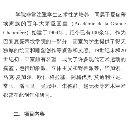
学院非常注重学生艺术性的培养，同属于夏庞蒂
埃家族的百年大茅屋画室（
Académie de la Grande
Chaumière）始建于1904年，
距今已有
100
余年。作为
巴黎
夏庞蒂埃学院的一部分，
画室
为学生提供了得天
独厚的绘画和雕塑创作
等
资源和灵感。
19世纪末和20
世纪初，画室
颇有名望，
成为了许多现代艺术运动的
摇篮，包括印象派、立体主义和野兽派
等
。毕加索、
马克
·夏加尔、欧仁·格拉塞、阿梅代奥·莫迪利亚尼、
常玉、潘玉良、吴冠中、朱德群、赵无极等艺术巨匠
都曾在此创作和研习。
二、
项目内容