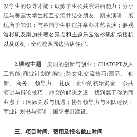
发学生的领导才能
；
锻炼学生公共演讲的能力
；
分小
组与美国大学生相互交流并结交朋友
；
期末演讲，展
现所学知识
；
与各国学生联谊并举办才艺表演
；
参观
洛杉矶及南加州著名景点和主题乐园
洛杉矶机场接机
以及送机
；
全程校园周边酒店住宿
。
2.课程主题
：
美国的创新与创业
；
CHATGPT
及人
工智能
;
商业计划的编制
;
跨文化交流技巧
;
国际
、
创
新
、
商务
、
领导力
、
礼仪
；
企业的初始资金
；
公共
演讲与辩论技巧
；
冲突的解决之道
；
找到属于你的商
业点子
；
国际关系与机遇
；
协作领导力与团队建设
；
商业计划书与演讲
；
国际视野建设
。
三、项目时间、费用及报名截止时间