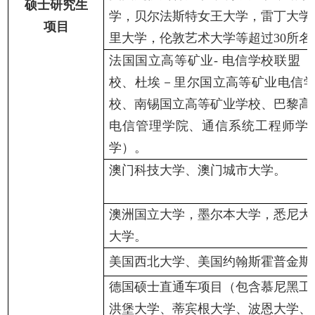
硕士研究生
学，贝尔法斯特女王大学，雷丁大学
项目
里大学，伦敦艺术大学等超过
30所
法国国立高等矿业
- 电信学校联盟
（
校、
杜埃－里尔国立高等矿业电信
校、南锡国立高等矿业学校、巴黎高
电信管理学院、通信系统工程师学
学）。
澳门科技大学
、
澳门
城市
大学
。
澳洲国立大学，墨尔本大学，悉尼大
大学。
美国西北大学、美国
约翰斯
霍普金斯
德国硕士直通车项目（包含慕尼黑工
洪堡大学、蒂宾根大学、波恩大学、