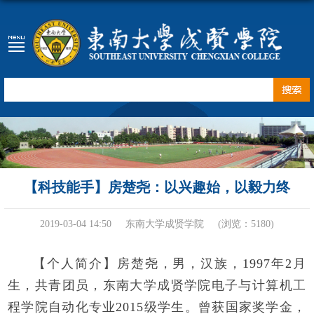
【科技能手】房楚尧：以兴趣始，以毅力终
2019-03-04 14:50
东南大学成贤学院
(浏览：
5180
)
【个人简介】
房楚尧，男，汉族，
1997
年
2
月
生，共青团员，东南大学成贤学院电子与计算机工
程学院自动化专业
2015
级学生。曾获国家奖学金，