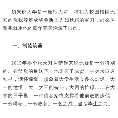
如果说大学是一座锻刀坊，将初入校园懵懂无
知的你我淬炼成切金断玉刃如秋霜的宝刀，那么房
楚尧就用他的四年完美浇筑了自己。
一、制范筑基
2015
年那个秋天对房楚尧来说无疑是十分特别
的。在父母的目送下，他走进了成贤。手握录取通
知书，满怀憧憬，想象着大学生活会多么灿烂。大
一的憧憬，大二大三的奋斗，大四的忙碌……在大
学的日子里，一种信念始终支撑着他前进的步伐：
一分耕耘，一分收获。一艺之成，当尽毕生之力。