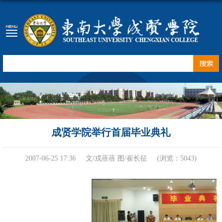
成贤学院举行首届毕业典礼
2007-06-25 17:36
文/戎蓓蓓 图/崔长征
(浏览：
5043
)