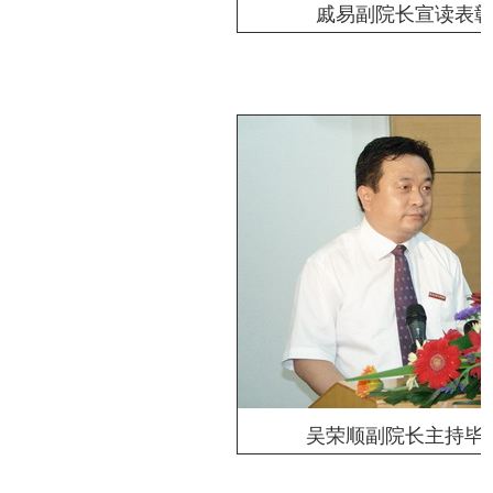
戚易副院长宣读表
吴荣顺副院长主持毕